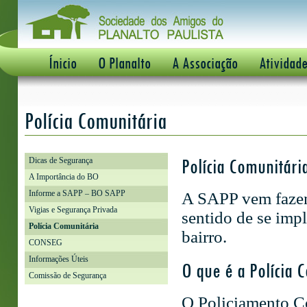
Ínicio
O Planalto
A Associação
Atividad
Polícia Comunitária
Polícia Comunitária
Dicas de Segurança
A Importância do BO
Informe a SAPP – BO SAPP
A SAPP vem fazen
Vigias e Segurança Privada
sentido de se imp
Polícia Comunitária
bairro.
CONSEG
Informações Úteis
O que é a Polícia 
Comissão de Segurança
O Policiamento C