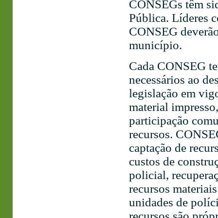
CONSEGs têm sido
Pública. Líderes c
CONSEG deverão p
município.
Cada CONSEG tem 
necessários ao de
legislação em vig
material impresso,
participação comun
recursos. CONSEG
captação de recur
custos de constru
policial, recupera
recursos materiais
unidades de políc
recursos são próp