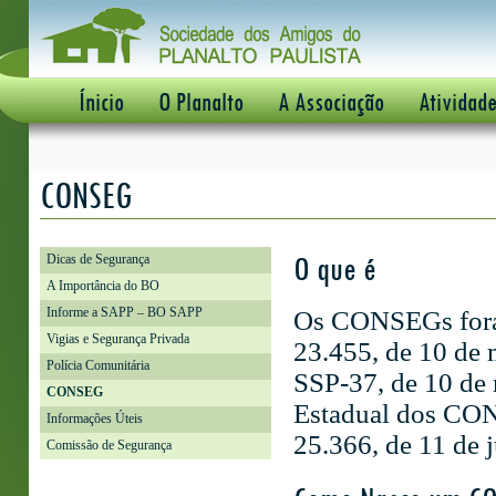
Ínicio
O Planalto
A Associação
Atividad
CONSEG
O que é
Dicas de Segurança
A Importância do BO
Informe a SAPP – BO SAPP
Os CONSEGs foram
Vigias e Segurança Privada
23.455, de 10 de 
Polícia Comunitária
SSP-37, de 10 de
CONSEG
Estadual dos CONS
Informações Úteis
25.366, de 11 de 
Comissão de Segurança