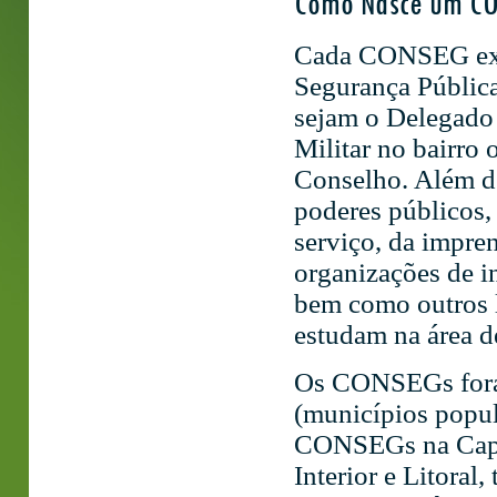
Como Nasce um C
Cada CONSEG exig
Segurança Pública
sejam o Delegado 
Militar no bairro
Conselho. Além de
poderes públicos, 
serviço, da impren
organizações de in
bem como outros l
estudam na área 
Os CONSEGs fora
(municípios popu
CONSEGs na Capit
Interior e Litoral