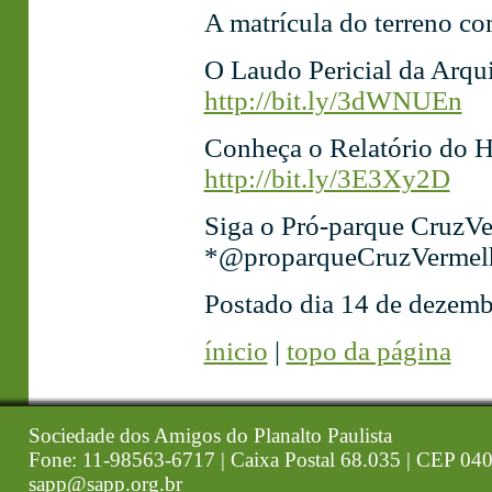
A matrícula do terreno c
O Laudo Pericial da Arqu
http://bit.ly/3dWNUEn
Conheça o Relatório do H
http://bit.ly/3E3Xy2D
Siga o Pró-parque CruzVe
*@proparqueCruzVermel
Postado dia 14 de dezemb
ínicio
|
topo da página
Sociedade dos Amigos do Planalto Paulista
Fone: 11-98563-6717 | Caixa Postal 68.035 | CEP 040
sapp@sapp.org.br