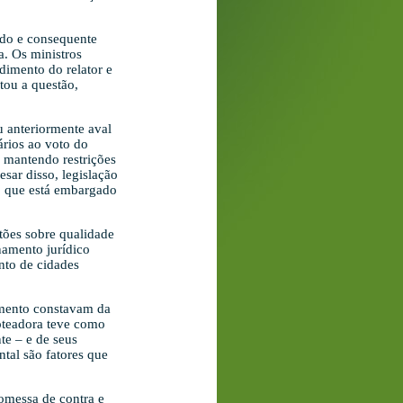
ido e consequente
. Os ministros
dimento do relator e
ou a questão,
u anteriormente aval
ários ao voto do
 mantendo restrições
sar disso, legislação
 o que está embargado
tões sobre qualidade
enamento jurídico
nto de cidades
eamento constavam da
loteadora teve como
e – e de seus
tal são fatores que
romessa de contra e