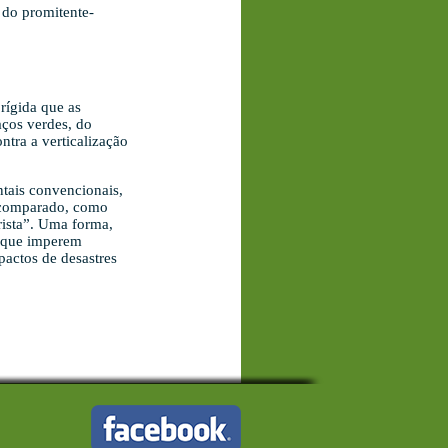
 do promitente-
rígida que as
aços verdes, do
ntra a verticalização
tais convencionais,
o comparado, como
rista”. Uma forma,
m que imperem
pactos de desastres