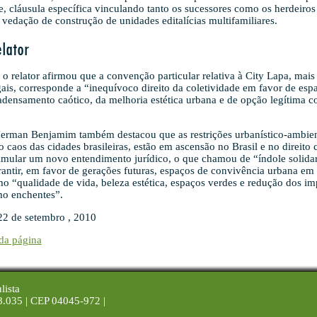
e, cláusula específica vinculando tanto os sucessores como os herdeiros
vedação de construção de unidades editalícias multifamiliares.
elator
 o relator afirmou que a convenção particular relativa à City Lapa, mais 
egais, corresponde a “inequívoco direito da coletividade em favor de esp
densamento caótico, da melhoria estética urbana e de opção legítima co
erman Benjamim também destacou que as restrições urbanístico-ambien
 caos das cidades brasileiras, estão em ascensão no Brasil e no direit
imular um novo entendimento jurídico, o que chamou de “índole solida
rantir, em favor de gerações futuras, espaços de convivência urbana e
o “qualidade de vida, beleza estética, espaços verdes e redução dos im
mo enchentes”.
22 de setembro , 2010
da página
lista
8.035 | CEP 04045-972 |