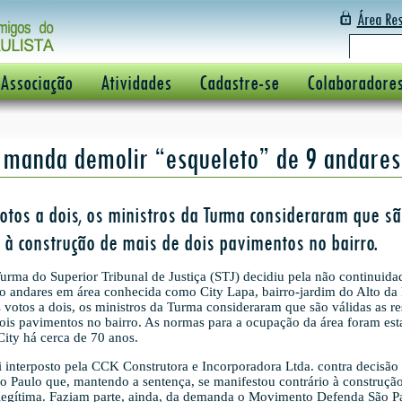
Área Res
 Associação
Atividades
Cadastre-se
Colaboradore
a manda demolir “esqueleto” de 9 andares 
votos a dois, os ministros da Turma consideraram que sã
s à construção de mais de dois pavimentos no bairro.
rma do Superior Tribunal de Justiça (STJ) decidiu pela não continuid
to andares em área conhecida como City Lapa, bairro-jardim do Alto da
ês votos a dois, os ministros da Turma consideraram que são válidas as re
ois pavimentos no bairro. As normas para a ocupação da área foram est
ty há cerca de 70 anos.
i interposto pela CCK Construtora e Incorporadora Ltda. contra decisão
ão Paulo que, mantendo a sentença, se manifestou contrário à construção
legítima. Faziam parte, ainda, da demanda o Movimento Defenda São P