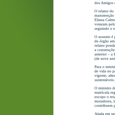
dos Amigos e
O relator do
manutenção d
Eliana Calmo
votaram pel
seguindo o e
O assunto é 
do órgão amb
relator pond
a construçõe
anterior – a
(de nove and
Para o minis
de vida no p
vigente, alt
sustentáveis.
O ministro d
matrícula re
escopo o res
moradores, i
contribuem p
Ainda em seu