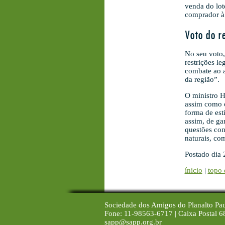
venda do lot
comprador à 
Voto do r
No seu voto,
restrições l
combate ao a
da região”.
O ministro H
assim como o
forma de est
assim, de ga
questões com
naturais, co
Postado dia 
ínicio
|
topo 
Sociedade dos Amigos do Planalto Pau
Fone: 11-98563-6717 | Caixa Postal 6
sapp@sapp.org.br