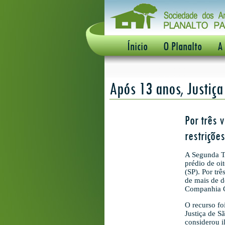
Ínicio
O Planalto
A
Após 13 anos, Justiç
Por três 
restriçõe
A Segunda Tu
prédio de oi
(SP). Por tr
de mais de d
Companhia Ci
O recurso fo
Justiça de S
considerou i