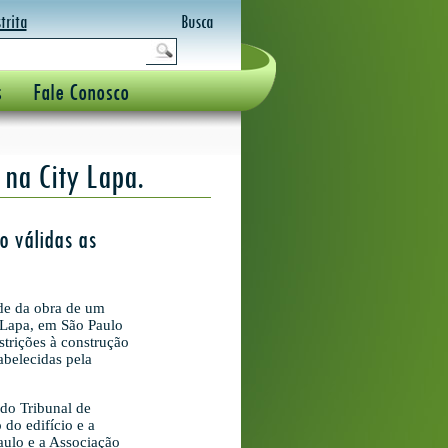
trita
Busca
s
Fale Conosco
na City Lapa.
o válidas as
ade da obra de um
 Lapa, em São Paulo
strições à construção
abelecidas pela
 do Tribunal de
 do edifício e a
aulo e a Associação