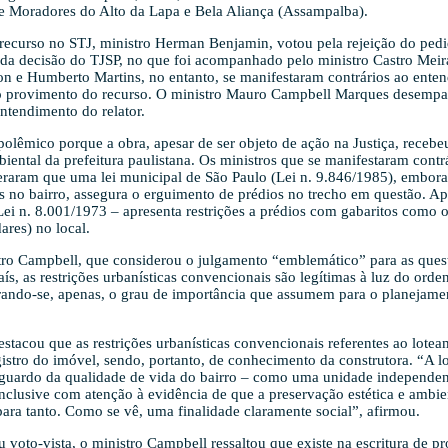
 Moradores do Alto da Lapa e Bela Aliança (Assampalba).
 recurso no STJ, ministro Herman Benjamin, votou pela rejeição do ped
a decisão do TJSP, no que foi acompanhado pelo ministro Castro Meira
n e Humberto Martins, no entanto, se manifestaram contrários ao enten
o provimento do recurso. O ministro Mauro Campbell Marques desempat
ntendimento do relator.
polêmico porque a obra, apesar de ser objeto de ação na Justiça, recebe
iental da prefeitura paulistana. Os ministros que se manifestaram contr
eraram que uma lei municipal de São Paulo (Lei n. 9.846/1985), embora
s no bairro, assegura o erguimento de prédios no trecho em questão. Ape
 Lei n. 8.001/1973 – apresenta restrições a prédios com gabaritos como
ares) no local.
tro Campbell, que considerou o julgamento “emblemático” para as ques
aís, as restrições urbanísticas convencionais são legítimas à luz do ord
erando-se, apenas, o grau de importância que assumem para o planejame
estacou que as restrições urbanísticas convencionais referentes ao lot
gistro do imóvel, sendo, portanto, de conhecimento da construtora. “A 
guardo da qualidade de vida do bairro – como uma unidade independent
nclusive com atenção à evidência de que a preservação estética e ambien
ara tanto. Como se vê, uma finalidade claramente social”, afirmou.
 voto-vista, o ministro Campbell ressaltou que existe na escritura de p