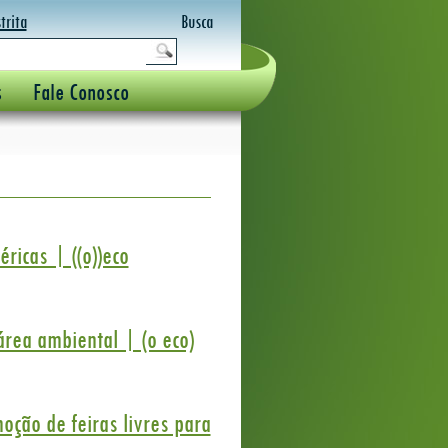
trita
Busca
s
Fale Conosco
icas | ((o))eco
 área ambiental | (o eco)
oção de feiras livres para